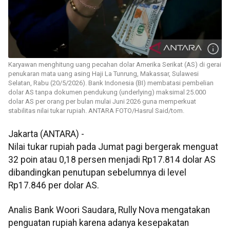
Karyawan menghitung uang pecahan dolar Amerika Serikat (AS) di gerai
penukaran mata uang asing Haji La Tunrung, Makassar, Sulawesi
Selatan, Rabu (20/5/2026). Bank Indonesia (BI) membatasi pembelian
dolar AS tanpa dokumen pendukung (underlying) maksimal 25.000
dolar AS per orang per bulan mulai Juni 2026 guna memperkuat
stabilitas nilai tukar rupiah. ANTARA FOTO/Hasrul Said/tom.
Jakarta (ANTARA) -
Nilai tukar rupiah pada Jumat pagi bergerak menguat
32 poin atau 0,18 persen menjadi Rp17.814 dolar AS
dibandingkan penutupan sebelumnya di level
Rp17.846 per dolar AS.
Analis Bank Woori Saudara, Rully Nova mengatakan
penguatan rupiah karena adanya kesepakatan