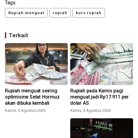
Tags:
Rupiah menguat
rupiah
kurs rupiah
Terkait
Rupiah menguat seiring
Rupiah pada Kamis pagi
n
optimisme Selat Hormuz
menguat jadi Rp17.911 per
akan dibuka kembali
dolar AS
Kamis, 6 Agustus 2026
Kamis, 6 Agustus 2026
J