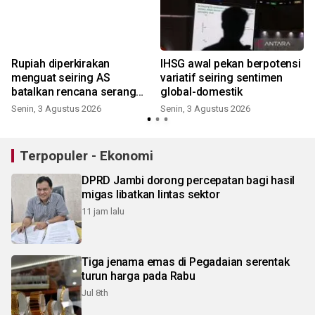
Rupiah diperkirakan
IHSG awal pekan berpotensi
menguat seiring AS
variatif seiring sentimen
batalkan rencana serang
global-domestik
Iran
Senin, 3 Agustus 2026
Senin, 3 Agustus 2026
K
Terpopuler - Ekonomi
DPRD Jambi dorong percepatan bagi hasil
migas libatkan lintas sektor
11 jam lalu
Tiga jenama emas di Pegadaian serentak
turun harga pada Rabu
Jul 8th