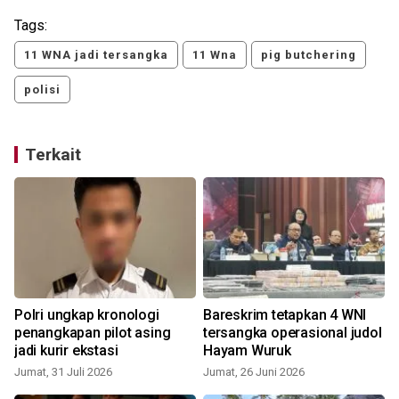
Tags:
11 WNA jadi tersangka
11 Wna
pig butchering
polisi
Terkait
a
Polri ungkap kronologi
Bareskrim tetapkan 4 WNI
penangkapan pilot asing
tersangka operasional judol
jadi kurir ekstasi
Hayam Wuruk
Jumat, 31 Juli 2026
Jumat, 26 Juni 2026
J