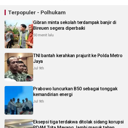
Terpopuler - Polhukam
Gibran minta sekolah terdampak banjir di
Bireuen segera diperbaiki
50 menit lalu
TNI bantah kerahkan prajurit ke Polda Metro
Jaya
Jul 9th
Prabowo luncurkan B50 sebagai tonggak
kemandirian energi
Jul 9th
Eksepsi tiga terdakwa ditolak sidang korupsi
PDAM Trita Mayang Jambi masuk tahap