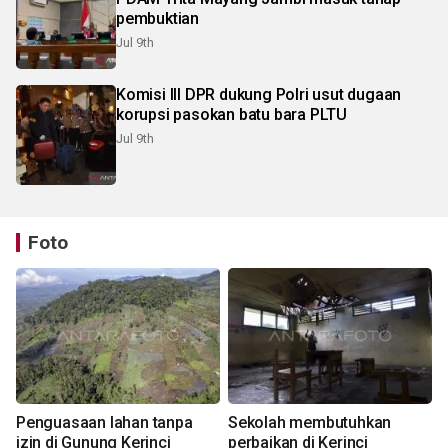
pembuktian
Jul 9th
Komisi III DPR dukung Polri usut dugaan
korupsi pasokan batu bara PLTU
Jul 9th
Foto
Penguasaan lahan tanpa
Sekolah membutuhkan
izin di Gunung Kerinci
perbaikan di Kerinci