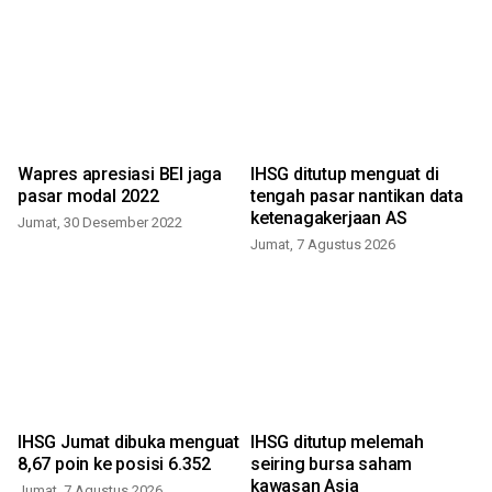
i
Wapres apresiasi BEI jaga
IHSG ditutup menguat di
pasar modal 2022
tengah pasar nantikan data
ketenagakerjaan AS
Jumat, 30 Desember 2022
Jumat, 7 Agustus 2026
IHSG Jumat dibuka menguat
IHSG ditutup melemah
8,67 poin ke posisi 6.352
seiring bursa saham
kawasan Asia
Jumat, 7 Agustus 2026