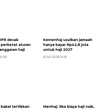
DPR desak
Kemenhaj usulkan jamaah
perketat aturan
hanya bayar Rp42,8 juta
anggaran haji
untuk haji 2027
10:06
8 Juli 2026 14:19
bakal tertibkan
Menhaj: Jika biaya haji naik,