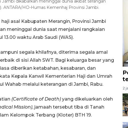
si Jambi dikabarkan meninggal dunia akibat serangan
26). ANTARA/HO-Humas Kemenhaj Provinsi Jambi.
haji asal Kabupaten Merangin, Provinsi Jambi
an meninggal dunia saat menjalani rangkaian
ul 13.00 waktu Arab Saudi (WAS).
diampuni segala khilafnya, diterima segala amal
baik di sisi Allah SWT. Bagi keluarga besar yang
tiasa diberikan ketabahan, kesabaran, dan
P
” kata Kepala Kanwil Kementerian Haji dan Umrah
t
l Wahab melalui keterangan di Jambi, Rabu.
2 j
atian
(Certificate of Death)
yang dikeluarkan oleh
dical Mission)
, jamaah tersebut tiba di Tanah
alam Kelompok Terbang (Kloter) BTH 19.