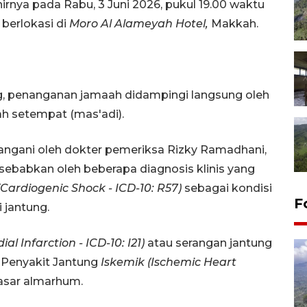
ya pada Rabu, 3 Juni 2026, pukul 19.00 waktu
berlokasi di
Moro Al Alameyah Hotel,
Makkah.
ng, penanganan jamaah didampingi langsung oleh
h setempat (mas'adi).
angani oleh dokter pemeriksa Rizky Ramadhani,
babkan oleh beberapa diagnosis klinis yang
Cardiogenic Shock - ICD-10: R57)
sebagai kondisi
F
 jantung.
l Infarction - ICD-10: I21)
atau serangan jantung
 Penyakit Jantung
Iskemik (Ischemic Heart
asar almarhum.