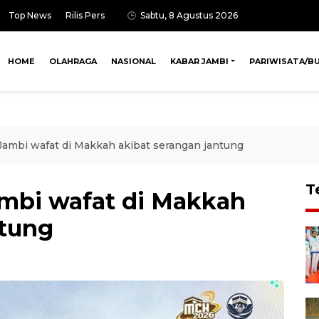
Top News
Rilis Pers
Sabtu, 8 Agustus 2026
HOME
OLAHRAGA
NASIONAL
KABAR JAMBI
PARIWISATA/B
 Jambi wafat di Makkah akibat serangan jantung
T
ambi wafat di Makkah
ntung