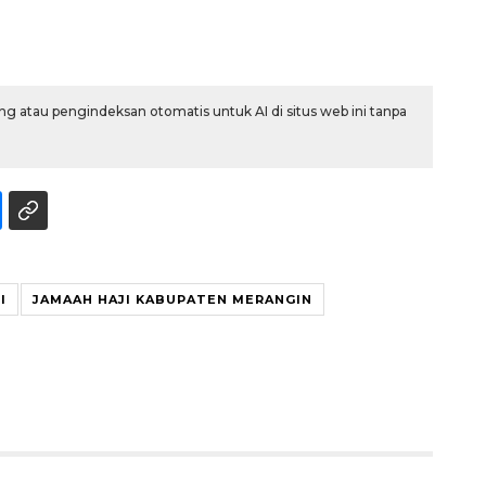
g atau pengindeksan otomatis untuk AI di situs web ini tanpa
Awas penipuan berbasis AI
2026-08-07 13:45:00
I
JAMAAH HAJI KABUPATEN MERANGIN