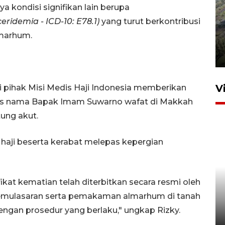
a kondisi signifikan lain berupa
ridemia - ICD-10: E78.1)
yang turut berkontribusi
Penyusutan debit air Sungai
lmarhum.
Batang Tembesi di Jambi
3 Agustus 2026 10:57
V
ari pihak Misi Medis Haji Indonesia memberikan
tas nama Bapak Imam Suwarno wafat di Makkah
ung akut.
haji beserta kerabat melepas kepergian
kat kematian telah diterbitkan secara resmi oleh
Penguatan pendidikan melalui
 pemulasaran serta pemakaman almarhum di tanah
pembaruan buku ajar nasional
engan prosedur yang berlaku," ungkap Rizky.
14 jam lalu