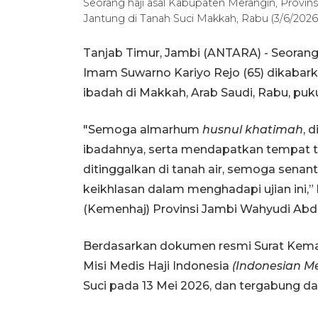
Seorang haji asal Kabupaten Merangin, Provin
Jantung di Tanah Suci Makkah, Rabu (3/6/20
Tanjab Timur, Jambi (ANTARA) - Seorang 
Imam Suwarno Kariyo Rejo (65) dikabark
ibadah di Makkah, Arab Saudi, Rabu, puk
"Semoga almarhum
husnul khatimah
, 
ibadahnya, serta mendapatkan tempat ter
ditinggalkan di tanah air, semoga senan
keikhlasan dalam menghadapi ujian ini,
(Kemenhaj) Provinsi Jambi Wahyudi Abdu
Berdasarkan dokumen resmi Surat Kem
Misi Medis Haji Indonesia
(Indonesian Me
Suci pada 13 Mei 2026, dan tergabung d