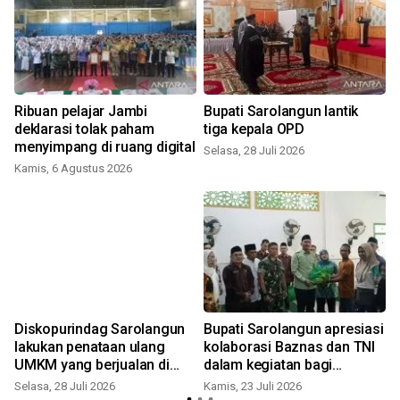
Ribuan pelajar Jambi
Bupati Sarolangun lantik
deklarasi tolak paham
tiga kepala OPD
menyimpang di ruang digital
Selasa, 28 Juli 2026
Kamis, 6 Agustus 2026
R
n
Diskopurindag Sarolangun
Bupati Sarolangun apresiasi
lakukan penataan ulang
kolaborasi Baznas dan TNI
UMKM yang berjualan di
dalam kegiatan bagi
laman basamo
sembako dan layanan
Selasa, 28 Juli 2026
Kamis, 23 Juli 2026
S