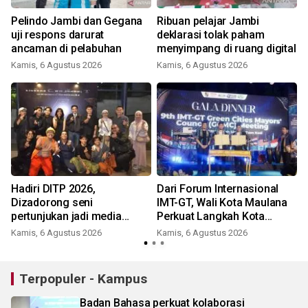
Pelindo Jambi dan Gegana
Ribuan pelajar Jambi
n
uji respons darurat
deklarasi tolak paham
ancaman di pelabuhan
menyimpang di ruang digital
Kamis, 6 Agustus 2026
Kamis, 6 Agustus 2026
Hadiri DITP 2026,
Dari Forum Internasional
Dizadorong seni
IMT-GT, Wali Kota Maulana
pertunjukan jadi media
Perkuat Langkah Kota
edukasi Kota Ramah
Jambi Menuju Green City
Kamis, 6 Agustus 2026
Kamis, 6 Agustus 2026
Lingkungan
Terpopuler - Kampus
Badan Bahasa perkuat kolaborasi