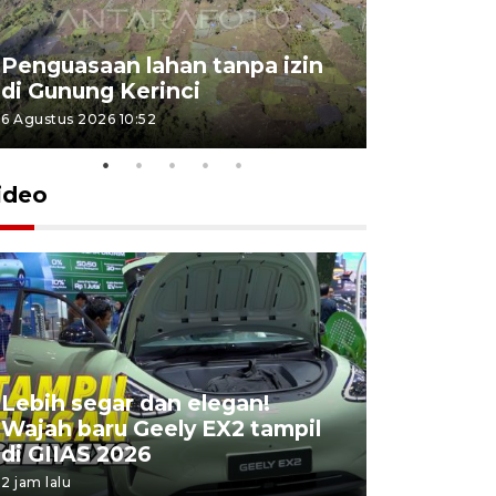
Penguasaan lahan tanpa izin
Sekolah
di Gunung Kerinci
perbaikan
6 Agustus 2026 10:52
5 Agustus 202
ideo
Lebih segar dan elegan!
Yayasan 
Wajah baru Geely EX2 tampil
keterliba
di GIIAS 2026
penyimpa
2 jam lalu
10 jam lalu