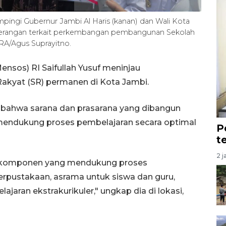
ampingi Gubernur Jambi Al Haris (kanan) dan Wali Kota
terangan terkait perkembangan pembangunan Sekolah
RA/Agus Suprayitno.
ensos) RI Saifullah Yusuf meninjau
kyat (SR) permanen di Kota Jambi.
 bahwa sarana dan prasarana yang dibangun
 mendukung proses pembelajaran secara optimal
P
t
2 j
gai komponen yang mendukung proses
perpustakaan, asrama untuk siswa dan guru,
ajaran ekstrakurikuler," ungkap dia di lokasi,