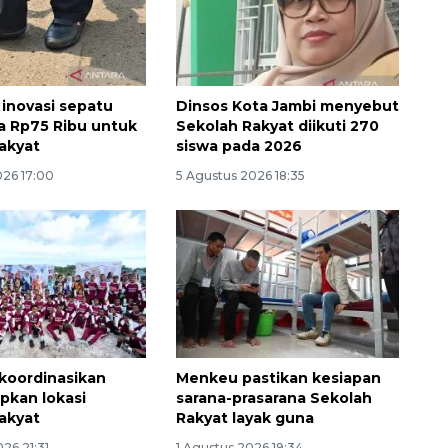
 inovasi sepatu
Dinsos Kota Jambi menyebut
ga Rp75 Ribu untuk
Sekolah Rakyat diikuti 270
akyat
siswa pada 2026
026 17:00
5 Agustus 2026 18:35
koordinasikan
Menkeu pastikan kesiapan
pkan lokasi
sarana-prasarana Sekolah
akyat
Rakyat layak guna
26 21:31
1 Agustus 2026 19:34