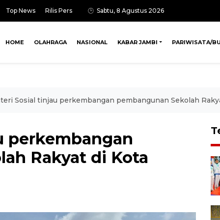
Top News
Rilis Pers
Sabtu, 8 Agustus 2026
HOME
OLAHRAGA
NASIONAL
KABAR JAMBI
PARIWISATA/B
eri Sosial tinjau perkembangan pembangunan Sekolah Rakya
T
jau perkembangan
ah Rakyat di Kota