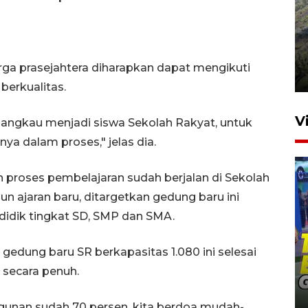
Penyusutan debit air Sungai
Batang Tembesi di Jambi
arga prasejahtera diharapkan dapat mengikuti
3 Agustus 2026 10:57
berkualitas.
V
ijangkau menjadi siswa Sekolah Rakyat, untuk
ya dalam proses," jelas dia.
roses pembelajaran sudah berjalan di Sekolah
n ajaran baru, ditargetkan gedung baru ini
didik tingkat SD, SMP dan SMA.
dung baru SR berkapasitas 1.080 ini selesai
Penguatan pendidikan melalui
 secara penuh.
pembaruan buku ajar nasional
15 jam lalu
gunan sudah 70 persen, kita berdoa mudah-