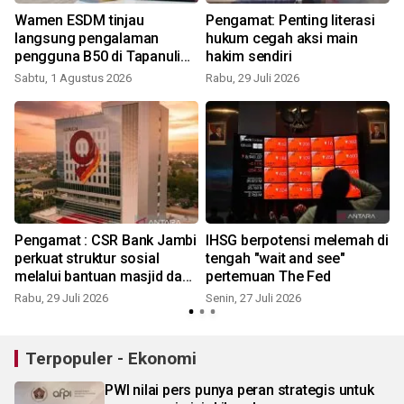
Wamen ESDM tinjau
Pengamat: Penting literasi
langsung pengalaman
hukum cegah aksi main
pengguna B50 di Tapanuli
hakim sendiri
Selatan
Sabtu, 1 Agustus 2026
Rabu, 29 Juli 2026
K
Pengamat : CSR Bank Jambi
IHSG berpotensi melemah di
t
perkuat struktur sosial
tengah "wait and see"
melalui bantuan masjid dan
pertemuan The Fed
kegiatan kemasyarakatan
Rabu, 29 Juli 2026
Senin, 27 Juli 2026
S
Terpopuler - Ekonomi
PWI nilai pers punya peran strategis untuk