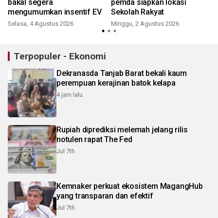
bakal segera
pemda siapkan lokasi
mengumumkan insentif EV
Sekolah Rakyat
Selasa, 4 Agustus 2026
Minggu, 2 Agustus 2026
R
Terpopuler - Ekonomi
Dekranasda Tanjab Barat bekali kaum
perempuan kerajinan batok kelapa
4 jam lalu
Rupiah diprediksi melemah jelang rilis
notulen rapat The Fed
Jul 7th
Kemnaker perkuat ekosistem MagangHub
yang transparan dan efektif
Jul 7th