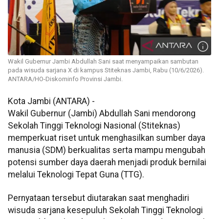
Wakil Gubernur Jambi Abdullah Sani saat menyampaikan sambutan
pada wisuda sarjana X di kampus Stiteknas Jambi, Rabu (10/6/2026).
ANTARA/HO-Diskominfo Provinsi Jambi.
Kota Jambi (ANTARA) -
Wakil Gubernur (Jambi) Abdullah Sani mendorong
Sekolah Tinggi Teknologi Nasional (Stiteknas)
memperkuat riset untuk menghasilkan sumber daya
manusia (SDM) berkualitas serta mampu mengubah
potensi sumber daya daerah menjadi produk bernilai
melalui Teknologi Tepat Guna (TTG).
Pernyataan tersebut diutarakan saat menghadiri
wisuda sarjana kesepuluh Sekolah Tinggi Teknologi