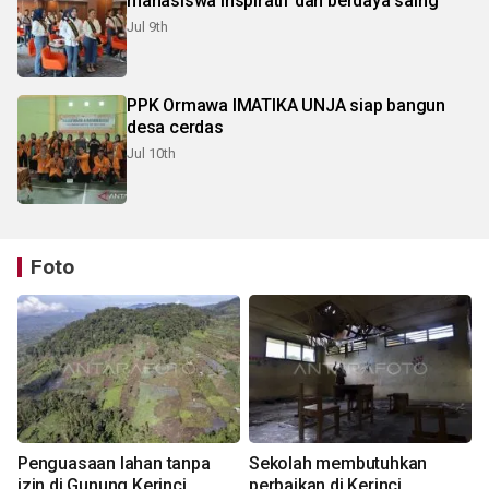
mahasiswa inspiratif dan berdaya saing
Jul 9th
PPK Ormawa IMATIKA UNJA siap bangun
desa cerdas
Jul 10th
Foto
Penguasaan lahan tanpa
Sekolah membutuhkan
izin di Gunung Kerinci
perbaikan di Kerinci