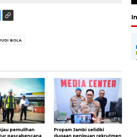
I
JUDI BOLA
njau pemulihan
Propam Jambi selidiki
ktur pascabencana
dugaan penipuan rekrutmen