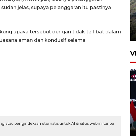
 sudah jelas, supaya pelanggaran itu pastinya
Penyusutan debit air Sungai
Batang Tembesi di Jambi
ung upaya tersebut dengan tidak terlibat dalam
3 Agustus 2026 10:57
a suasana aman dan kondusif selama
V
Presiden undang 150 peneliti
BRIN berdialog, unjuk inovasi
di Istana
g atau pengindeksan otomatis untuk AI di situs web ini tanpa
7 jam lalu