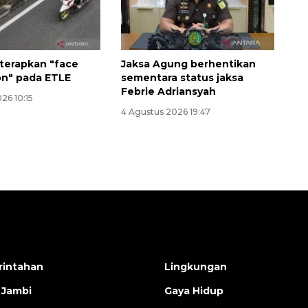
 terapkan "face
Jaksa Agung berhentikan
on" pada ETLE
sementara status jaksa
Febrie Adriansyah
26 10:15
4 Agustus 2026 19:47
intahan
Lingkungan
 Jambi
Gaya Hidup