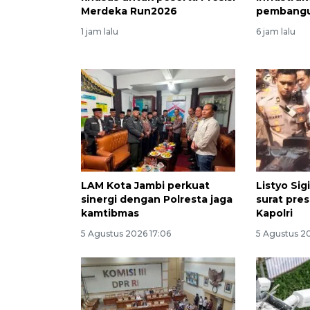
Merdeka Run2026
pembangu
1 jam lalu
6 jam lalu
LAM Kota Jambi perkuat
Listyo Sig
sinergi dengan Polresta jaga
surat pre
kamtibmas
Kapolri
5 Agustus 2026 17:06
5 Agustus 20