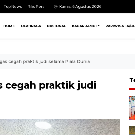
Top News
Rilis Pers
Kamis, 6 Agustus 2026
HOME
OLAHRAGA
NASIONAL
KABAR JAMBI
PARIWISATA/B
tgas cegah praktik judi selama Piala Dunia
T
s cegah praktik judi