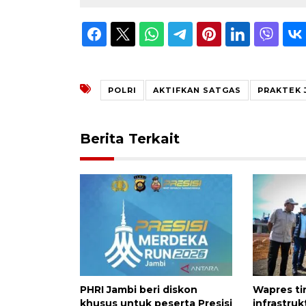
POLRI
AKTIFKAN SATGAS
PRAKTEK 
Berita Terkait
PHRI Jambi beri diskon
Wapres ti
khusus untuk peserta Presisi
infrastru