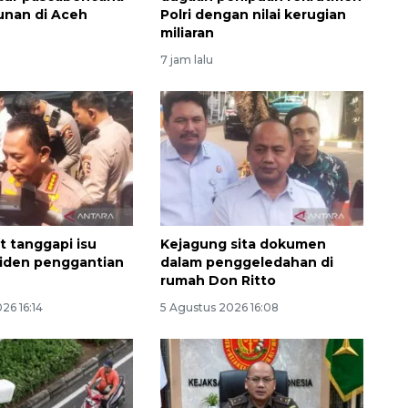
nan di Aceh
Polri dengan nilai kerugian
miliaran
7 jam lalu
Memberantas kejahatan
jalanan Jakarta
it tanggapi isu
Kejagung sita dokumen
2026-08-05 18:00:00
siden penggantian
dalam penggeledahan di
rumah Don Ritto
26 16:14
5 Agustus 2026 16:08