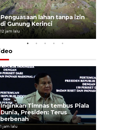
Penguasaan lahan tanpa izin
Sekolah
di Gunung Kerinci
perbaikan
12 jam lalu
5 Agustus 202
ideo
Inginkan Timnas tembus Piala
Presiden 
Dunia, Presiden: Terus
terobosan
berbenah
bangsa
1 jam lalu
1 jam lalu