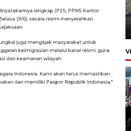
dinyatakannya lengkap (P21), PPNS Kantor
Penyusutan debit air Sungai
 Selasa (9/6), secara resmi menyerahkan
Batang Tembesi di Jambi
ejaksaan.
3 Agustus 2026 10:57
a Tungkal juga mengajak masyarakat untuk
ggaran keimigrasian melalui kanal resmi, guna
V
asi dan keamanan wilayah.
egara Indonesia. Kami akan terus memastikan
kan dan memiliki Paspor Republik Indonesia,"
Pedagang loak dapat lapak
khusus di Pasar Merdeka
Bogor
10 jam lalu