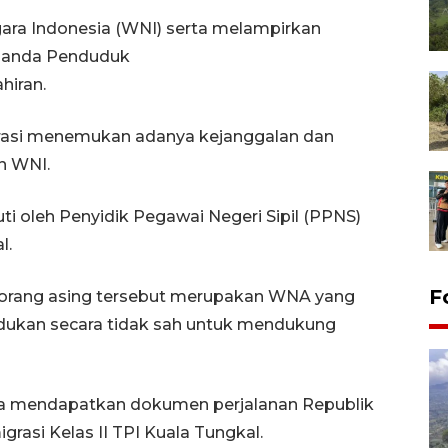
ra Indonesia (WNI) serta melampirkan
Tanda Penduduk
ahiran.
rasi menemukan adanya kejanggalan dan
an WNI.
i oleh Penyidik Pegawai Negeri Sipil (PPNS)
l.
F
orang asing tersebut merupakan WNA yang
kan secara tidak sah untuk mendukung
ya mendapatkan dokumen perjalanan Republik
igrasi Kelas II TPI Kuala Tungkal.