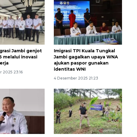
grasi Jambi genjot
Imigrasi TPI Kuala Tungkal
 melalui inovasi
Jambi gagalkan upaya WNA
erja
ajukan paspor gunakan
Memberantas kejahatan
identitas WNI
 2025 23:16
jalanan Jakarta
4 Desember 2025 21:23
2026-08-05 18:00:00