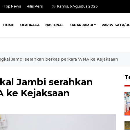
Top News
Rilis Pers
Kamis, 6 Agustus 2026
HOME
OLAHRAGA
NASIONAL
KABAR JAMBI
PARIWISATA/B
ungkal Jambi serahkan berkas perkara WNA ke Kejaksaan
T
gkal Jambi serahkan
A ke Kejaksaan