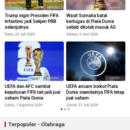
Trump ingin Presiden FIFA
Wasit Somalia batal
Infantino jadi Sekjen PBB
bertugas di Piala Dunia
selanjutnya
sebab ditolak masuk AS
Rabu, 22 Juli 2026
Selasa, 9 Juni 2026
K
UEFA dan AFC sambut
UEFA ancam boikot Piala
keputusan FIFA tak jadi jual
Dunia seandainya FIFA tetap
saham Piala Dunia
jual saham
Sabtu, 1 Agustus 2026
Jumat, 31 Juli 2026
Terpopuler - Olahraga