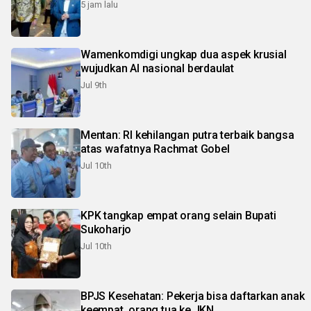
5 jam lalu
Wamenkomdigi ungkap dua aspek krusial
wujudkan AI nasional berdaulat
Jul 9th
Mentan: RI kehilangan putra terbaik bangsa
atas wafatnya Rachmat Gobel
Jul 10th
KPK tangkap empat orang selain Bupati
Sukoharjo
Jul 10th
BPJS Kesehatan: Pekerja bisa daftarkan anak
keempat, orang tua ke JKN