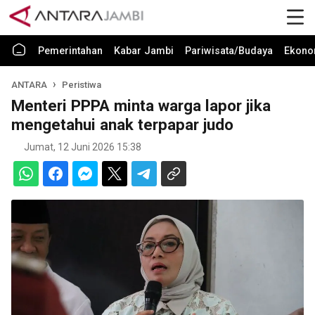
Pemerintahan
Kabar Jambi
Pariwisata/Budaya
Ekono
ANTARA
Peristiwa
Menteri PPPA minta warga lapor jika
mengetahui anak terpapar judo
Jumat, 12 Juni 2026 15:38