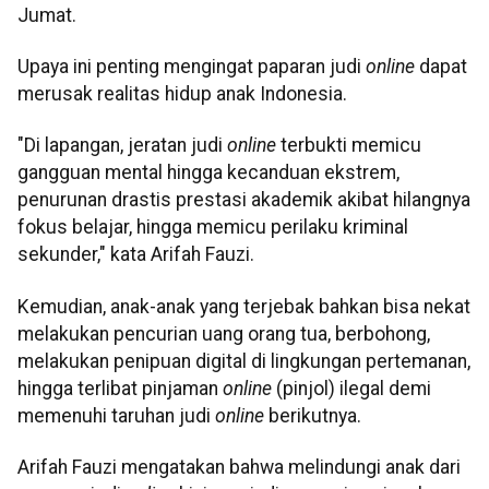
Jumat.
Upaya ini penting mengingat paparan judi
online
dapat
merusak realitas hidup anak Indonesia.
"Di lapangan, jeratan judi
online
terbukti memicu
gangguan mental hingga kecanduan ekstrem,
penurunan drastis prestasi akademik akibat hilangnya
fokus belajar, hingga memicu perilaku kriminal
sekunder," kata Arifah Fauzi.
Kemudian, anak-anak yang terjebak bahkan bisa nekat
melakukan pencurian uang orang tua, berbohong,
melakukan penipuan digital di lingkungan pertemanan,
hingga terlibat pinjaman
online
(pinjol) ilegal demi
memenuhi taruhan judi
online
berikutnya.
Arifah Fauzi mengatakan bahwa melindungi anak dari