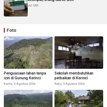
Jul 10th
Foto
Penguasaan lahan tanpa
Sekolah membutuhkan
izin di Gunung Kerinci
perbaikan di Kerinci
Kamis, 6 Agustus 2026
Rabu, 5 Agustus 2026