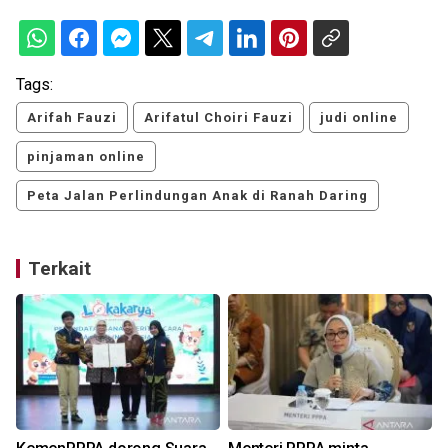
Tags:
Arifah Fauzi
Arifatul Choiri Fauzi
judi online
pinjaman online
Peta Jalan Perlindungan Anak di Ranah Daring
Terkait