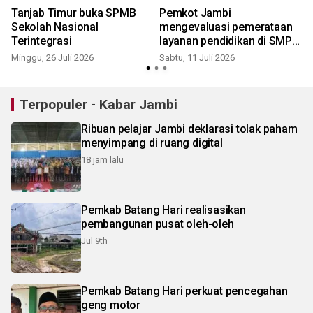
Tanjab Timur buka SPMB
Pemkot Jambi
Sekolah Nasional
mengevaluasi pemerataan
t
Terintegrasi
layanan pendidikan di SMP
negeri
Minggu, 26 Juli 2026
Sabtu, 11 Juli 2026
S
Terpopuler - Kabar Jambi
Ribuan pelajar Jambi deklarasi tolak paham
menyimpang di ruang digital
18 jam lalu
Pemkab Batang Hari realisasikan
pembangunan pusat oleh-oleh
Jul 9th
Pemkab Batang Hari perkuat pencegahan
geng motor