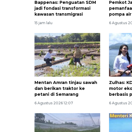
Bappenas: Penguatan SDM
Pemkot J
jadi fondasi transformasi
pemanfaat
kawasan transmigrasi
pompa air
15 jam lalu
6 Agustus 2
Mentan Amran tinjau sawah
Zulhas: K
dan berikan traktor ke
motor ek
petani di Semarang
berbasis p
6 Agustus 2026 12:07
6 Agustus 20