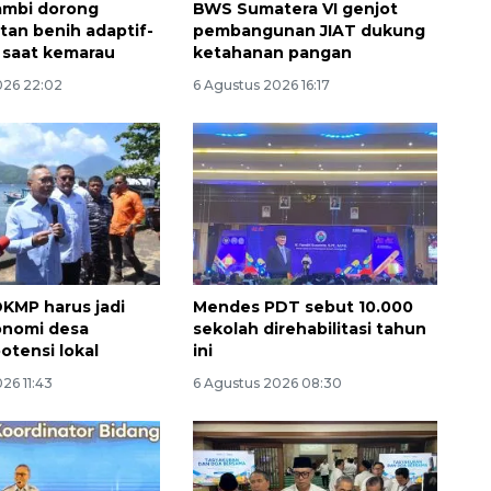
ambi dorong
BWS Sumatera VI genjot
an benih adaptif-
pembangunan JIAT dukung
 saat kemarau
ketahanan pangan
026 22:02
6 Agustus 2026 16:17
132 ribu keluarga graduasi dari
kemiskinan
DKMP harus jadi
Mendes PDT sebut 10.000
2026-08-07 06:45:00
onomi desa
sekolah direhabilitasi tahun
otensi lokal
ini
26 11:43
6 Agustus 2026 08:30