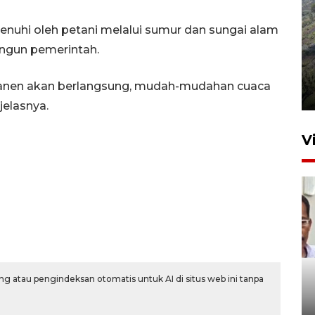
penuhi oleh petani melalui sumur dan sungai alam
angun pemerintah.
Penyusutan debit air Sungai
Batang Tembesi di Jambi
anen akan berlangsung, mudah-mudahan cuaca
3 Agustus 2026 10:57
jelasnya.
V
Menkum ungkap alasan
g atau pengindeksan otomatis untuk AI di situs web ini tanpa
pemerintah perketat
naturalisasi WNA