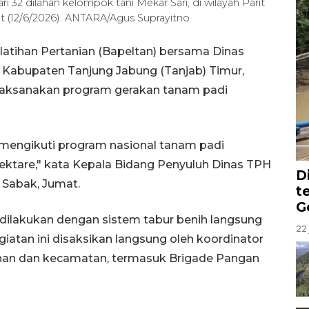
i 32 dilahan kelompok tani Mekar Sari, di wilayah Parit
t (12/6/2026). ANTARA/Agus Suprayitno
latihan Pertanian (Bapeltan) bersama Dinas
 Kabupaten Tanjung Jabung (Tanjab) Timur,
laksanakan program gerakan tanam padi
i mengikuti program nasional tanam padi
 hektare," kata Kepala Bidang Penyuluh Dinas TPH
D
 Sabak, Jumat.
t
G
dilakukan dengan sistem tabur benih langsung
22 
egiatan ini disaksikan langsung oleh koordinator
ahan dan kecamatan, termasuk Brigade Pangan