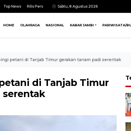
Top News
Rilis Pers
Sabtu, 8 Agustus 2026
HOME
OLAHRAGA
NASIONAL
KABAR JAMBI
PARIWISATA/B
ngi petani di Tanjab Timur gerakan tanam padi serentak
T
petani di Tanjab Timur
 serentak