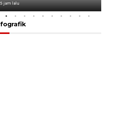
5 jam lalu
9 jam lalu
nfografik