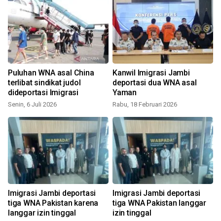
Puluhan WNA asal China
Kanwil Imigrasi Jambi
terlibat sindikat judol
deportasi dua WNA asal
dideportasi Imigrasi
Yaman
Senin, 6 Juli 2026
Rabu, 18 Februari 2026
Imigrasi Jambi deportasi
Imigrasi Jambi deportasi
tiga WNA Pakistan karena
tiga WNA Pakistan langgar
langgar izin tinggal
izin tinggal
S