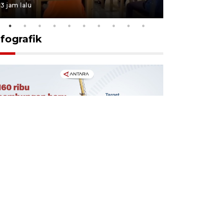
3 jam lalu
3 jam lalu
nfografik