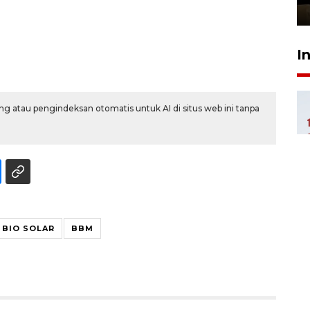
5 jam lalu
I
g atau pengindeksan otomatis untuk AI di situs web ini tanpa
 BIO SOLAR
BBM