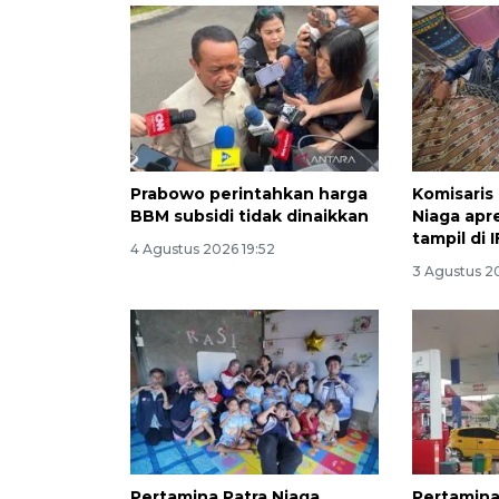
Prabowo perintahkan harga
Komisaris
BBM subsidi tidak dinaikkan
Niaga apr
tampil di 
4 Agustus 2026 19:52
3 Agustus 2
Pertamina Patra Niaga
Pertamina