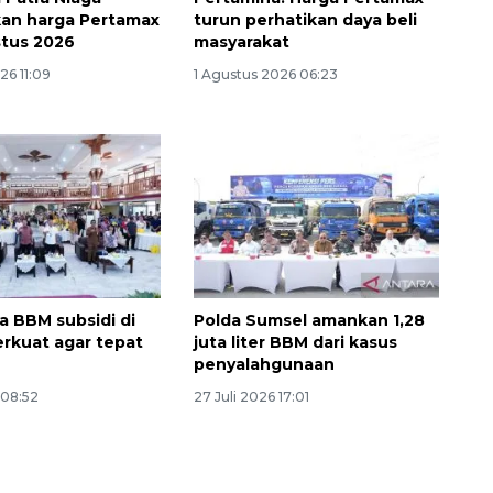
an harga Pertamax
turun perhatikan daya beli
stus 2026
masyarakat
26 11:09
1 Agustus 2026 06:23
a BBM subsidi di
Polda Sumsel amankan 1,28
erkuat agar tepat
juta liter BBM dari kasus
penyalahgunaan
 08:52
27 Juli 2026 17:01