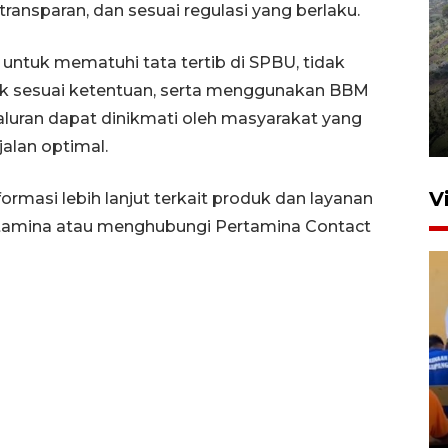
transparan, dan sesuai regulasi yang berlaku.
ntuk mematuhi tata tertib di SPBU, tidak
Penyusutan debit air Sungai
ak sesuai ketentuan, serta menggunakan BBM
Batang Tembesi di Jambi
aluran dapat dinikmati oleh masyarakat yang
3 Agustus 2026 10:57
alan optimal.
V
masi lebih lanjut terkait produk dan layanan
rtamina atau menghubungi Pertamina Contact
Yudo Margono ajak
purnawirawan AL kontribusi
ketahanan pangan nasional