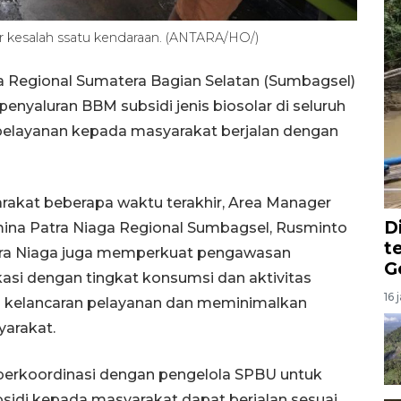
 kesalah ssatu kendaraan. (ANTARA/HO/)
a Regional Sumatera Bagian Selatan (Sumbagsel)
nyaluran BBM subsidi jenis biosolar di seluruh
elayanan kepada masyarakat berjalan dengan
akat beberapa waktu terakhir, Area Manager
D
ina Patra Niaga Regional Sumbagsel, Rusminto
t
ra Niaga juga memperkuat pengawasan
G
kasi dengan tingkat konsumsi dan aktivitas
16 
g kelancaran pelayanan dan meminimalkan
yarakat.
berkoordinasi dengan pengelola SPBU untuk
sidi kepada masyarakat dapat berjalan sesuai