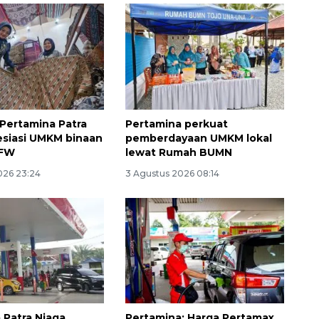
 Pertamina Patra
Pertamina perkuat
esiasi UMKM binaan
pemberdayaan UMKM lokal
IFW
lewat Rumah BUMN
026 23:24
3 Agustus 2026 08:14
Ekonomi triwulan II-2026
tumbuh 5,29 persen
2026-08-06 18:45:00
 Patra Niaga
Pertamina: Harga Pertamax