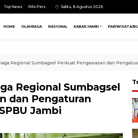
Top News
Rilis Pers
Sabtu, 8 Agustus 2026
HOME
OLAHRAGA
NASIONAL
KABAR JAMBI
PARIWISATA/B
Niaga Regional Sumbagsel Perkuat Pengawasan dan Pengatura
T
aga Regional Sumbagsel
n dan Pengaturan
i SPBU Jambi