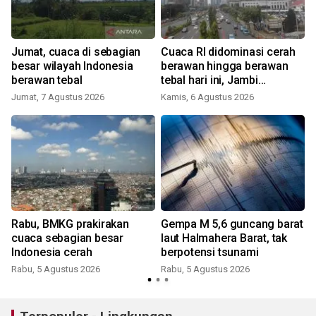
Jumat, cuaca di sebagian
Cuaca RI didominasi cerah
besar wilayah Indonesia
berawan hingga berawan
berawan tebal
tebal hari ini, Jambi
berpotensi hujan ringan
Jumat, 7 Agustus 2026
Kamis, 6 Agustus 2026
Rabu, BMKG prakirakan
Gempa M 5,6 guncang barat
cuaca sebagian besar
laut Halmahera Barat, tak
Indonesia cerah
berpotensi tsunami
Rabu, 5 Agustus 2026
Rabu, 5 Agustus 2026