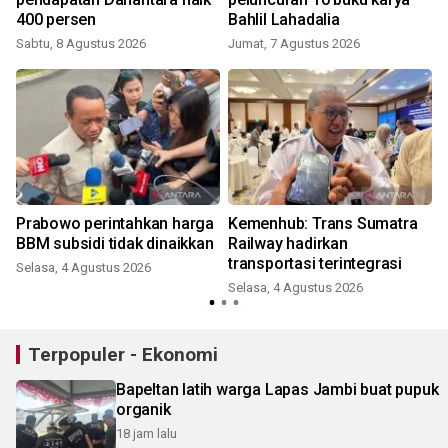
400 persen
Bahlil Lahadalia
Sabtu, 8 Agustus 2026
Jumat, 7 Agustus 2026
Prabowo perintahkan harga
Kemenhub: Trans Sumatra
BBM subsidi tidak dinaikkan
Railway hadirkan
transportasi terintegrasi
Selasa, 4 Agustus 2026
Selasa, 4 Agustus 2026
J
Terpopuler - Ekonomi
Bapeltan latih warga Lapas Jambi buat pupuk
organik
18 jam lalu