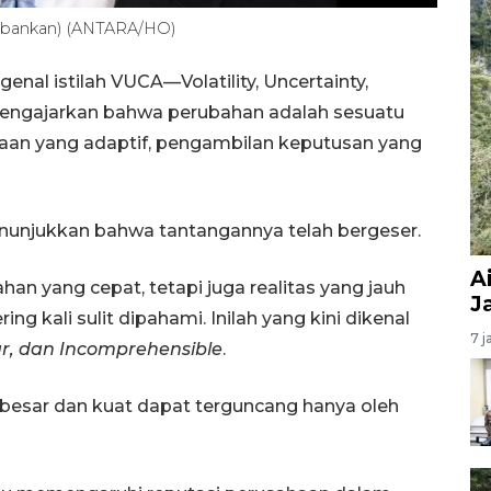
rbankan) (ANTARA/HO)
enal istilah VUCA—Volatility, Uncertainty,
 mengajarkan bahwa perubahan adalah sesuatu
anaan yang adaptif, pengambilan keputusan yang
nunjukkan bahwa tantangannya telah bergeser.
A
an yang cepat, tetapi juga realitas yang jauh
J
ring kali sulit dipahami. Inilah yang kini dikenal
7 j
ar, dan Incomprehensible
.
t besar dan kuat dapat terguncang hanya oleh