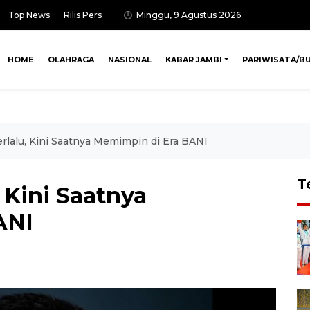
Top News
Rilis Pers
Minggu, 9 Agustus 2026
HOME
OLAHRAGA
NASIONAL
KABAR JAMBI
PARIWISATA/B
rlalu, Kini Saatnya Memimpin di Era BANI
T
 Kini Saatnya
ANI