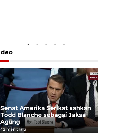
Penguasaa
di Gunung
6 Agustus 202
ideo
Senat Amerika Serikat sahkan
Kowani 
Todd Blanche sebagai Jaksa
tetapkan
Agung
WBTb In
42 menit lalu
1 jam lalu