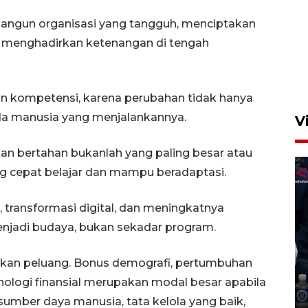
Semangat belajar anak
gun organisasi yang tangguh, menciptakan
transmigran desa terpencil
ta menghadirkan ketenangan di tengah
Kerinci
4 Agustus 2026 11:37
n kompetensi, karena perubahan tidak hanya
da manusia yang menjalankannya.
V
an bertahan bukanlah yang paling besar atau
ing cepat belajar dan mampu beradaptasi.
 transformasi digital, dan meningkatnya
enjadi budaya, bukan sekadar program.
LPKA Klas I Kupang
irkan peluang. Bonus demografi, pertumbuhan
prioritaskan pendidikan bagi
anak binaan
ologi finansial merupakan modal besar apabila
7 Agustus 2026 23:25
sumber daya manusia, tata kelola yang baik,