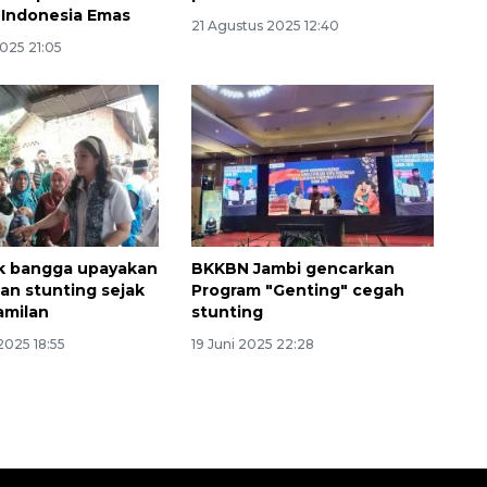
Indonesia Emas
21 Agustus 2025 12:40
025 21:05
 bangga upayakan
BKKBN Jambi gencarkan
n stunting sejak
Program "Genting" cegah
amilan
stunting
2025 18:55
19 Juni 2025 22:28