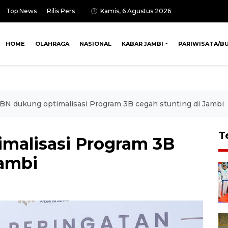
Top News
Rilis Pers
Kamis, 6 Agustus 2026
HOME
OLAHRAGA
NASIONAL
KABAR JAMBI
PARIWISATA/B
N dukung optimalisasi Program 3B cegah stunting di Jambi
T
malisasi Program 3B
Jambi