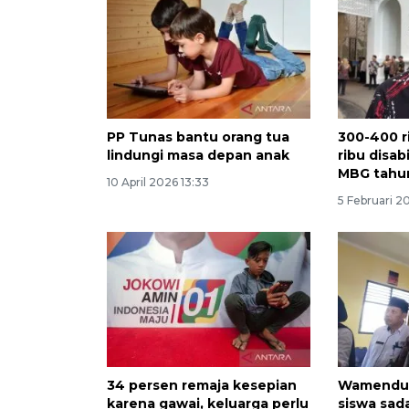
PP Tunas bantu orang tua
300-400 r
lindungi masa depan anak
ribu disab
MBG tahun
10 April 2026 13:33
5 Februari 2
34 persen remaja kesepian
Wamenduk
karena gawai, keluarga perlu
siswa sa