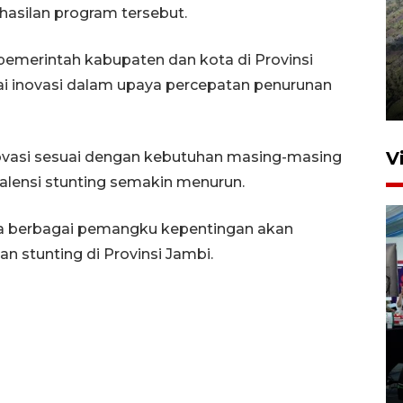
asilan program tersebut.
Penyusutan debit air Sungai
emerintah kabupaten dan kota di Provinsi
Batang Tembesi di Jambi
i inovasi dalam upaya percepatan penurunan
3 Agustus 2026 10:57
V
inovasi sesuai dengan kebutuhan masing-masing
valensi stunting semakin menurun.
ama berbagai pemangku kepentingan akan
 stunting di Provinsi Jambi.
Pedagang loak dapat lapak
khusus di Pasar Merdeka
Bogor
10 jam lalu