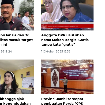
ibu lansia dan 36
Anggota DPR usul ubah
ilitas masuk target
nama Makan Bergizi Gratis
 ini
tanpa kata "gratis"
026 18:24
1 Oktober 2025 15:56
Memberantas kejahatan
jalanan Jakarta
2026-08-05 18:00:00
bangga ajak
Provinsi Jambi tercepat
dar kependudukan
pembuatan Perda PJPK