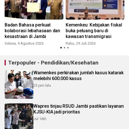
Badan Bahasa perkuat
Kemenkeu: Kebijakan fiskal
kolaborasi lebahasaan dan
buka peluang baru di
kesastraan di Jambi
kawasan transmigrasi
Selasa, 4 Agustus 2026
Rabu, 29 Juli 2026
S
Terpopuler - Pendidikan/Kesehatan
Wamenkes perkirakan jumlah kasus katarak
melebihi 600.000 kasus
23 jam lalu
Wapres tinjau RSUD Jambi pastikan layanan
KJSU-KIA jadi prioritas
Jul 16th