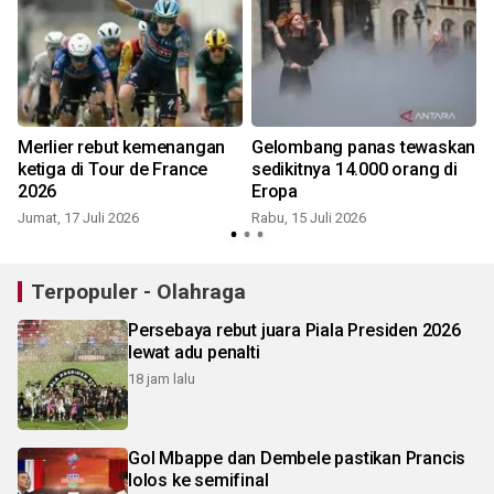
Merlier rebut kemenangan
Gelombang panas tewaskan
ketiga di Tour de France
sedikitnya 14.000 orang di
2026
Eropa
Jumat, 17 Juli 2026
Rabu, 15 Juli 2026
K
Terpopuler - Olahraga
Persebaya rebut juara Piala Presiden 2026
lewat adu penalti
18 jam lalu
Gol Mbappe dan Dembele pastikan Prancis
lolos ke semifinal