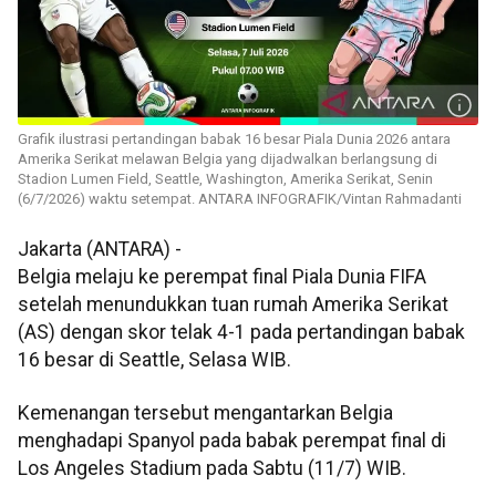
Grafik ilustrasi pertandingan babak 16 besar Piala Dunia 2026 antara
Amerika Serikat melawan Belgia yang dijadwalkan berlangsung di
Stadion Lumen Field, Seattle, Washington, Amerika Serikat, Senin
(6/7/2026) waktu setempat. ANTARA INFOGRAFIK/Vintan Rahmadanti
Jakarta (ANTARA) -
Belgia melaju ke perempat final Piala Dunia FIFA
setelah menundukkan tuan rumah Amerika Serikat
(AS) dengan skor telak 4-1 pada pertandingan babak
16 besar di Seattle, Selasa WIB.
Kemenangan tersebut mengantarkan Belgia
menghadapi Spanyol pada babak perempat final di
Los Angeles Stadium pada Sabtu (11/7) WIB.