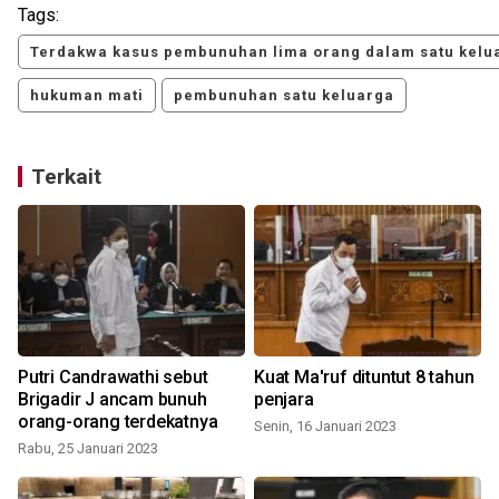
Tags:
Terdakwa kasus pembunuhan lima orang dalam satu kelu
hukuman mati
pembunuhan satu keluarga
Terkait
Putri Candrawathi sebut
Kuat Ma'ruf dituntut 8 tahun
Brigadir J ancam bunuh
penjara
orang-orang terdekatnya
Senin, 16 Januari 2023
Rabu, 25 Januari 2023
K