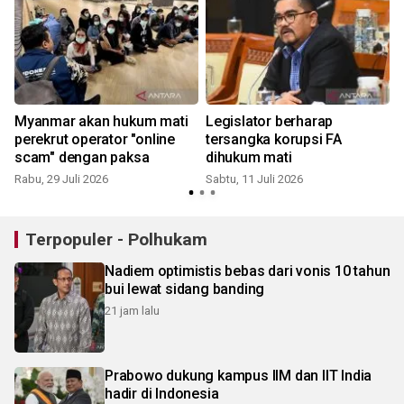
Myanmar akan hukum mati
Legislator berharap
perekrut operator "online
tersangka korupsi FA
scam" dengan paksa
dihukum mati
Rabu, 29 Juli 2026
Sabtu, 11 Juli 2026
K
Terpopuler - Polhukam
Nadiem optimistis bebas dari vonis 10 tahun
bui lewat sidang banding
21 jam lalu
Prabowo dukung kampus IIM dan IIT India
hadir di Indonesia