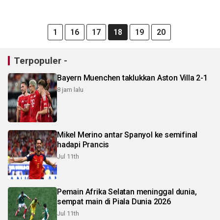
1
16
17
18
19
20
Terpopuler -
Bayern Muenchen taklukkan Aston Villa 2-1
8 jam lalu
Mikel Merino antar Spanyol ke semifinal
hadapi Prancis
Jul 11th
Pemain Afrika Selatan meninggal dunia,
sempat main di Piala Dunia 2026
Jul 11th