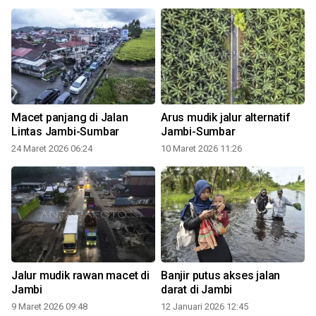
Macet panjang di Jalan
Arus mudik jalur alternatif
Lintas Jambi-Sumbar
Jambi-Sumbar
24 Maret 2026 06:24
10 Maret 2026 11:26
Jalur mudik rawan macet di
Banjir putus akses jalan
Jambi
darat di Jambi
9 Maret 2026 09:48
12 Januari 2026 12:45
6