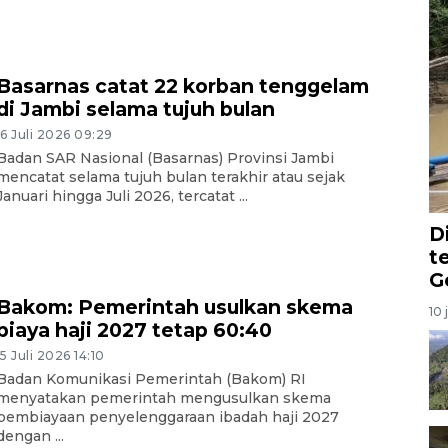
Basarnas catat 22 korban tenggelam
di Jambi selama tujuh bulan
16 Juli 2026 09:29
Badan SAR Nasional (Basarnas) Provinsi Jambi
mencatat selama tujuh bulan terakhir atau sejak
Januari hingga Juli 2026, tercatat ...
D
t
G
Bakom: Pemerintah usulkan skema
10 
biaya haji 2027 tetap 60:40
15 Juli 2026 14:10
Badan Komunikasi Pemerintah (Bakom) RI
menyatakan pemerintah mengusulkan skema
pembiayaan penyelenggaraan ibadah haji 2027
dengan ...