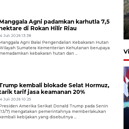
Penyusutan debit air Sungai
Manggala Agni padamkan karhutla 7,5
Batang Tembesi di Jambi
hektare di Rokan Hilir Riau
3 Agustus 2026 10:57
14 Juli 2026 13:38
Manggala Agni Balai Pengendalian Kebakaran Hutan
Wilayah Sumatera Kementerian Kehutanan berupaya
V
memadamkan kebakaran hutan dan ...
Trump kembali blokade Selat Hormuz,
tarik tarif jasa keamanan 20%
14 Juli 2026 10:25
Jelang penutupan, GIIAS 2026
Presiden Amerika Serikat Donald Trump pada Senin
dipenuhi pencinta otomotif
(13/7) mengatakan pemerintahnya memberlakukan
kembali kebijakan yang disebutnya ...
Indonesia
11 jam lalu