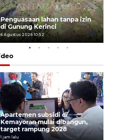
Penguasaan lahan tanpa izin
Sekolah
di Gunung Kerinci
perbaikan
6 Agustus 2026 10:52
5 Agustus 202
ideo
Apartemen subsidi di
Sedikitny
Kemayoran mulai dibangun,
penembak
target rampung 2028
Thailand
1 jam lalu
1 jam lalu