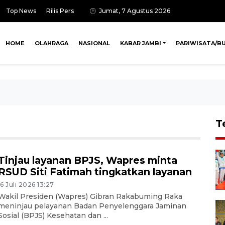
Top News
Rilis Pers
Jumat, 7 Agustus 2026
HOME
OLAHRAGA
NASIONAL
KABAR JAMBI
PARIWISATA/B
T
Tinjau layanan BPJS, Wapres minta
RSUD Siti Fatimah tingkatkan layanan
16 Juli 2026 13:27
Wakil Presiden (Wapres) Gibran Rakabuming Raka
meninjau pelayanan Badan Penyelenggara Jaminan
Sosial (BPJS) Kesehatan dan ...