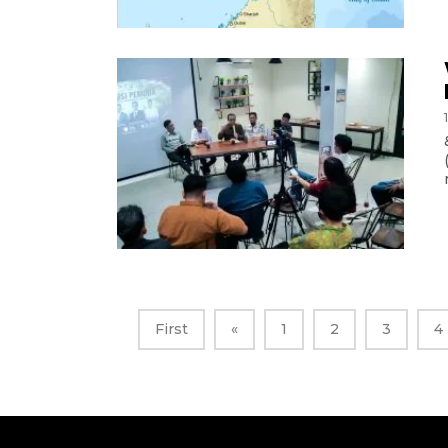
First
«
1
2
3
4