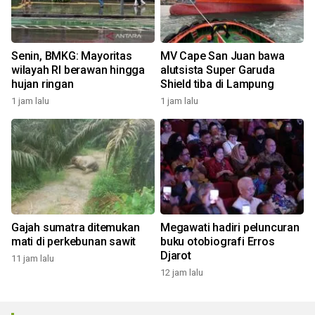
Senin, BMKG: Mayoritas
MV Cape San Juan bawa
wilayah RI berawan hingga
alutsista Super Garuda
hujan ringan
Shield tiba di Lampung
1 jam lalu
1 jam lalu
Gajah sumatra ditemukan
Megawati hadiri peluncuran
mati di perkebunan sawit
buku otobiografi Erros
Djarot
11 jam lalu
12 jam lalu