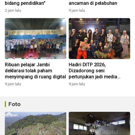
bidang pendidikan"
ancaman di pelabuhan
2 jam lalu
9 jam lalu
Ribuan pelajar Jambi
Hadiri DITP 2026,
deklarasi tolak paham
Dizadorong seni
menyimpang di ruang digital
pertunjukan jadi media
edukasi Kota Ramah
9 jam lalu
9 jam lalu
Lingkungan
Foto