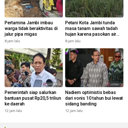
Pertamina Jambi imbau
Petani Kota Jambi tunda
warga tidak beraktivitas di
masa tanam sawah tadah
jalur pipa migas
hujan karena pasokan air
tiada
8 jam lalu
8 jam lalu
Pemerintah siap salurkan
Nadiem optimistis bebas
bantuan pusat Rp20,5 triliun
dari vonis 10 tahun bui lewat
ke daerah
sidang banding
12 jam lalu
12 jam lalu