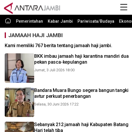
Pemerintahan
Kabar Jambi
Pariwisata/Budaya
Ekono
JAMAAH HAJI JAMBI
Kami memiliki 767 berita tentang jamaah haji jambi.
BKK imbau jamaah haji karantina mandiri dua
pekan pasca-kepulangan
Jumat, 3 Juli 2026 18:00
Bandara Muara Bungo segera bangun tangki
avtur perkuat penerbangan
Selasa, 30 Juni 2026 17:22
Sebanyak 212 jamaah haji Kabupaten Batang
Hari telah tiba