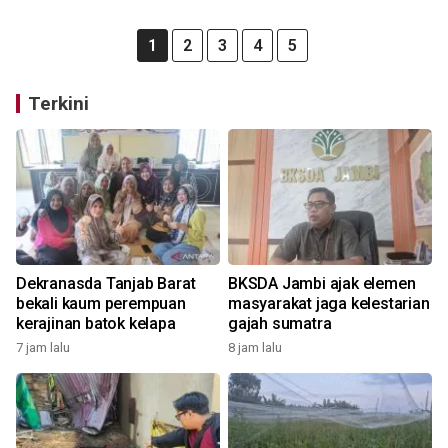
1
2
3
4
5
Terkini
Dekranasda Tanjab Barat
BKSDA Jambi ajak elemen
bekali kaum perempuan
masyarakat jaga kelestarian
kerajinan batok kelapa
gajah sumatra
7 jam lalu
8 jam lalu