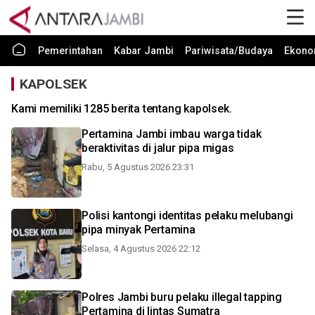
Pemerintahan
Kabar Jambi
Pariwisata/Budaya
Ekono
KAPOLSEK
Kami memiliki 1285 berita tentang kapolsek.
Pertamina Jambi imbau warga tidak
beraktivitas di jalur pipa migas
Rabu, 5 Agustus 2026 23:31
Polisi kantongi identitas pelaku melubangi
pipa minyak Pertamina
Selasa, 4 Agustus 2026 22:12
Polres Jambi buru pelaku illegal tapping
Pertamina di lintas Sumatra