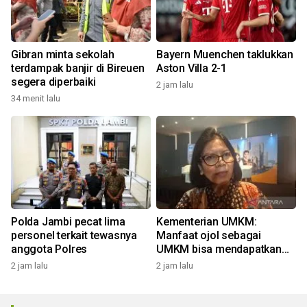
Gibran minta sekolah
Bayern Muenchen taklukkan
terdampak banjir di Bireuen
Aston Villa 2-1
segera diperbaiki
2 jam lalu
34 menit lalu
Polda Jambi pecat lima
Kementerian UMKM:
personel terkait tewasnya
Manfaat ojol sebagai
anggota Polres
UMKM bisa mendapatkan
KUR
2 jam lalu
2 jam lalu