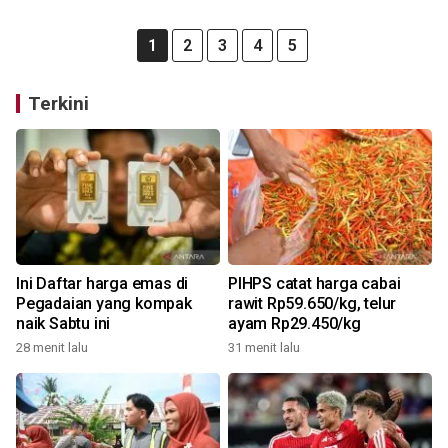
1
2
3
4
5
Terkini
Ini Daftar harga emas di
PIHPS catat harga cabai
Pegadaian yang kompak
rawit Rp59.650/kg, telur
naik Sabtu ini
ayam Rp29.450/kg
28 menit lalu
31 menit lalu