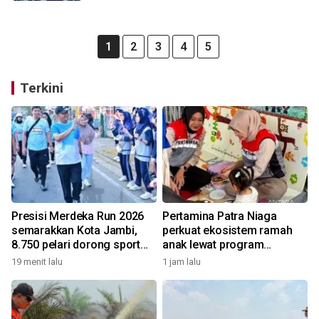
1
2
3
4
5
Terkini
Presisi Merdeka Run 2026
Pertamina Patra Niaga
semarakkan Kota Jambi,
perkuat ekosistem ramah
8.750 pelari dorong sport
anak lewat program
tourism dan ekonomi
'Tamasya'
19 menit lalu
1 jam lalu
daerah