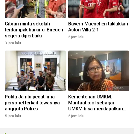
Gibran minta sekolah
Bayern Muenchen taklukkan
terdampak banjir di Bireuen
Aston Villa 2-1
segera diperbaiki
5 jam lalu
3 jam lalu
Polda Jambi pecat lima
Kementerian UMKM:
personel terkait tewasnya
Manfaat ojol sebagai
anggota Polres
UMKM bisa mendapatkan
KUR
5 jam lalu
5 jam lalu