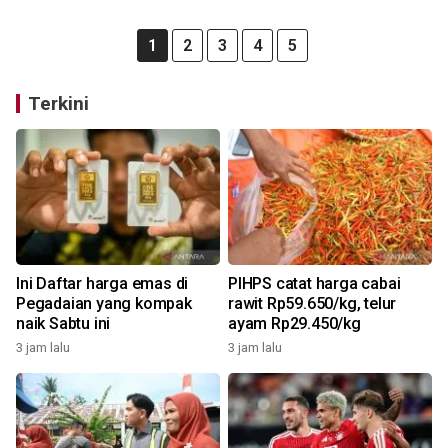
1
2
3
4
5
Terkini
Ini Daftar harga emas di
PIHPS catat harga cabai
Pegadaian yang kompak
rawit Rp59.650/kg, telur
naik Sabtu ini
ayam Rp29.450/kg
3 jam lalu
3 jam lalu