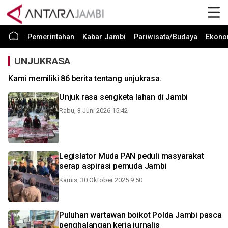
Pemerintahan
Kabar Jambi
Pariwisata/Budaya
Ekono
UNJUKRASA
Kami memiliki 86 berita tentang unjukrasa.
Unjuk rasa sengketa lahan di Jambi
Rabu, 3 Juni 2026 15:42
Legislator Muda PAN peduli masyarakat
serap aspirasi pemuda Jambi
Kamis, 30 Oktober 2025 9:50
Puluhan wartawan boikot Polda Jambi pasca
penghalangan kerja jurnalis