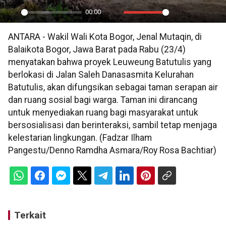
00:00
Play
Mute
Settings
PIP
En
ANTARA - Wakil Wali Kota Bogor, Jenal Mutaqin, di
ful
Balaikota Bogor, Jawa Barat pada Rabu (23/4)
menyatakan bahwa proyek Leuweung Batutulis yang
berlokasi di Jalan Saleh Danasasmita Kelurahan
Batutulis, akan difungsikan sebagai taman serapan air
dan ruang sosial bagi warga. Taman ini dirancang
untuk menyediakan ruang bagi masyarakat untuk
bersosialisasi dan berinteraksi, sambil tetap menjaga
kelestarian lingkungan. (Fadzar Ilham
Pangestu/Denno Ramdha Asmara/Roy Rosa Bachtiar)
Terkait