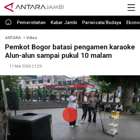
Pemerintahan
Kabar Jambi
Pariwisata/Budaya
Ekono
ANTARA
Video
Pemkot Bogor batasi pengamen karaoke
Alun-alun sampai pukul 10 malam
11 Mei 2026 21:29
Play