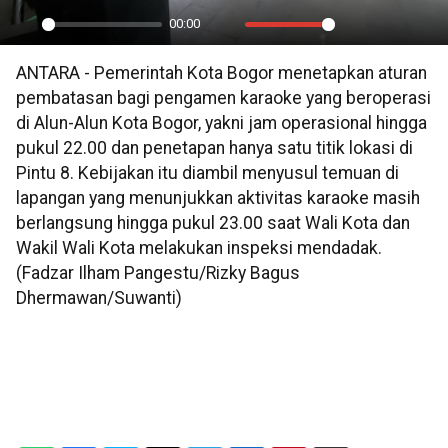
00:00
Play
Mute
Settings
PIP
En
ANTARA - Pemerintah Kota Bogor menetapkan aturan
ful
pembatasan bagi pengamen karaoke yang beroperasi
di Alun-Alun Kota Bogor, yakni jam operasional hingga
pukul 22.00 dan penetapan hanya satu titik lokasi di
Pintu 8. Kebijakan itu diambil menyusul temuan di
lapangan yang menunjukkan aktivitas karaoke masih
berlangsung hingga pukul 23.00 saat Wali Kota dan
Wakil Wali Kota melakukan inspeksi mendadak.
(Fadzar Ilham Pangestu/Rizky Bagus
Dhermawan/Suwanti)