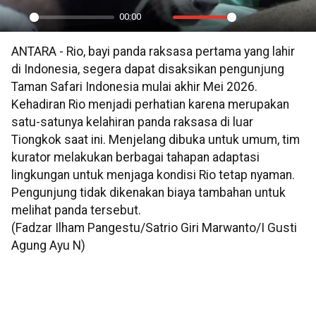
00:00
Play
Mute
Settings
PIP
En
ANTARA - Rio, bayi panda raksasa pertama yang lahir
ful
di Indonesia, segera dapat disaksikan pengunjung
Taman Safari Indonesia mulai akhir Mei 2026.
Kehadiran Rio menjadi perhatian karena merupakan
satu-satunya kelahiran panda raksasa di luar
Tiongkok saat ini. Menjelang dibuka untuk umum, tim
kurator melakukan berbagai tahapan adaptasi
lingkungan untuk menjaga kondisi Rio tetap nyaman.
Pengunjung tidak dikenakan biaya tambahan untuk
melihat panda tersebut.
(Fadzar Ilham Pangestu/Satrio Giri Marwanto/I Gusti
Agung Ayu N)