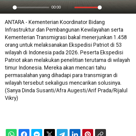
00:00
Play
Mute
Settings
PIP
En
ANTARA - Kementerian Koordinator Bidang
ful
Infrastruktur dan Pembangunan Kewilayahan serta
Kementerian Transmigrasi bakal menerjunkan 1.458
orang untuk melaksanakan Ekspedisi Patriot di 53
wilayah di Indonesia pada 2026. Peserta Ekspedisi
Patriot akan melakukan penelitian terutama di wilayah
timur Indonesia. Mereka akan mencari tahu
permasalahan yang dihadapi para transmigran di
wilayah tersebut sekaligus mencarikan solusinya.
(Sanya Dinda Susanti/Afra Augesti/Arif Prada/Rijalul
Vikry)