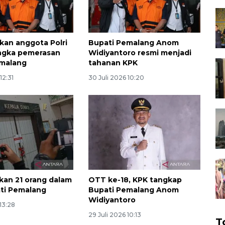
kan anggota Polri
Bupati Pemalang Anom
angka pemerasan
Widiyantoro resmi menjadi
emalang
tahanan KPK
12:31
30 Juli 2026 10:20
an 21 orang dalam
OTT ke-18, KPK tangkap
ti Pemalang
Bupati Pemalang Anom
Widiyantoro
 13:28
29 Juli 2026 10:13
T