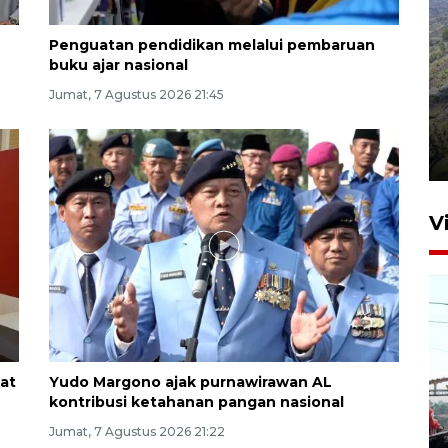
Penguatan pendidikan melalui pembaruan
buku ajar nasional
Jumat, 7 Agustus 2026 21:45
Penyusutan debit air Sungai
Batang Tembesi di Jambi
3 Agustus 2026 10:57
V
at
Yudo Margono ajak purnawirawan AL
kontribusi ketahanan pangan nasional
Wamen PKP usulkan
Perumnas perkuat
Jumat, 7 Agustus 2026 21:22