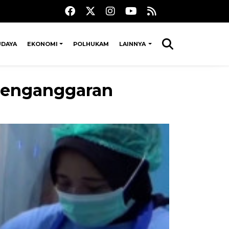
UDAYA
EKONOMI
POLHUKAM
LAINNYA
 penganggaran