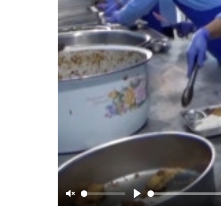
Unmute
Play