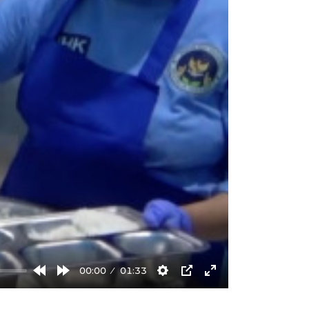
00:00
01:33
Rewind
Forward
Settings
PIP
Enter
10s
10s
fullscreen