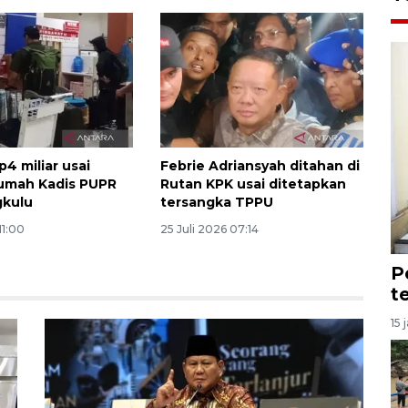
p4 miliar usai
Febrie Adriansyah ditahan di
umah Kadis PUPR
Rutan KPK usai ditetapkan
gkulu
tersangka TPPU
11:00
25 Juli 2026 07:14
P
t
15 