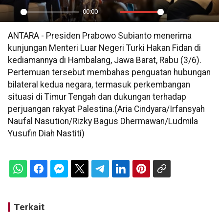
00:00
Play
Mute
Settings
PIP
En
ANTARA - Presiden Prabowo Subianto menerima
ful
kunjungan Menteri Luar Negeri Turki Hakan Fidan di
kediamannya di Hambalang, Jawa Barat, Rabu (3/6).
Pertemuan tersebut membahas penguatan hubungan
bilateral kedua negara, termasuk perkembangan
situasi di Timur Tengah dan dukungan terhadap
perjuangan rakyat Palestina.(Aria Cindyara/Irfansyah
Naufal Nasution/Rizky Bagus Dhermawan/Ludmila
Yusufin Diah Nastiti)
Terkait