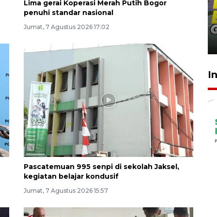
Lima gerai Koperasi Merah Putih Bogor
penuhi standar nasional
Penguatan pendidikan melalui
pembaruan buku ajar nasional
Jumat, 7 Agustus 2026 17:02
16 jam lalu
I
Pascatemuan 995 senpi di sekolah Jaksel,
kegiatan belajar kondusif
Jumat, 7 Agustus 2026 15:57