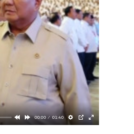
00:00
01:40
Rewind
Forward
Settings
PIP
Enter
10s
10s
fullscreen