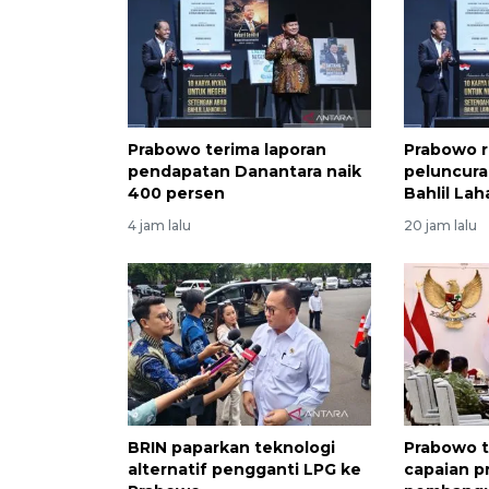
Prabowo terima laporan
Prabowo r
pendapatan Danantara naik
peluncura
400 persen
Bahlil Lah
4 jam lalu
20 jam lalu
BRIN paparkan teknologi
Prabowo t
alternatif pengganti LPG ke
capaian p