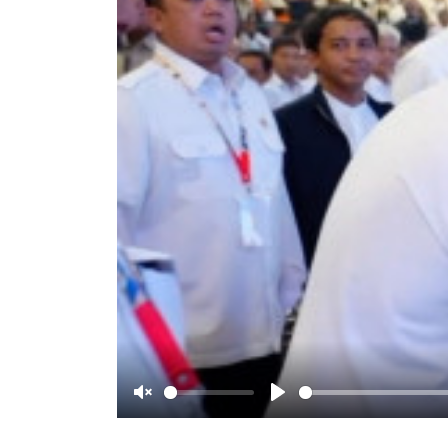
Unmute
Play