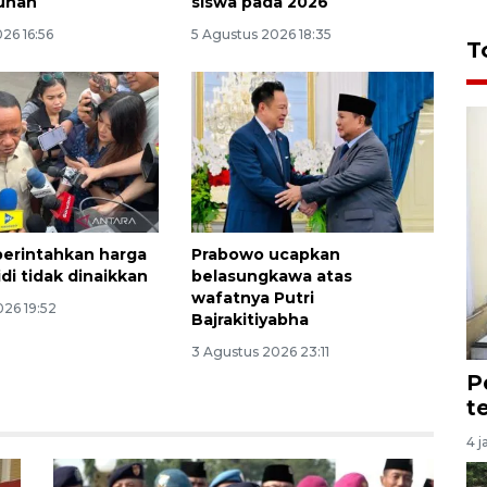
unan
siswa pada 2026
26 16:56
5 Agustus 2026 18:35
T
erintahkan harga
Prabowo ucapkan
di tidak dinaikkan
belasungkawa atas
wafatnya Putri
026 19:52
Bajrakitiyabha
3 Agustus 2026 23:11
P
t
4 j