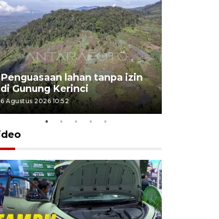
Penguasaan lahan tanpa izin
Sekolah
di Gunung Kerinci
perbaikan
6 Agustus 2026 10:52
5 Agustus 202
ideo