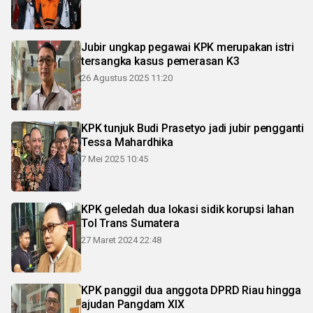
Jubir ungkap pegawai KPK merupakan istri
tersangka kasus pemerasan K3
26 Agustus 2025 11:20
KPK tunjuk Budi Prasetyo jadi jubir pengganti
Tessa Mahardhika
7 Mei 2025 10:45
KPK geledah dua lokasi sidik korupsi lahan
Tol Trans Sumatera
27 Maret 2024 22:48
KPK panggil dua anggota DPRD Riau hingga
ajudan Pangdam XIX