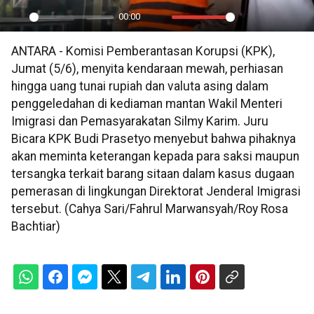
00:00
Play
Mute
Settings
PIP
En
ANTARA - Komisi Pemberantasan Korupsi (KPK),
ful
Jumat (5/6), menyita kendaraan mewah, perhiasan
hingga uang tunai rupiah dan valuta asing dalam
penggeledahan di kediaman mantan Wakil Menteri
Imigrasi dan Pemasyarakatan Silmy Karim. Juru
Bicara KPK Budi Prasetyo menyebut bahwa pihaknya
akan meminta keterangan kepada para saksi maupun
tersangka terkait barang sitaan dalam kasus dugaan
pemerasan di lingkungan Direktorat Jenderal Imigrasi
tersebut. (Cahya Sari/Fahrul Marwansyah/Roy Rosa
Bachtiar)