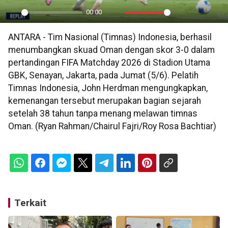
00:00
Play
Mute
Settings
PIP
En
ANTARA - Tim Nasional (Timnas) Indonesia, berhasil
ful
menumbangkan skuad Oman dengan skor 3-0 dalam
pertandingan FIFA Matchday 2026 di Stadion Utama
GBK, Senayan, Jakarta, pada Jumat (5/6). Pelatih
Timnas Indonesia, John Herdman mengungkapkan,
kemenangan tersebut merupakan bagian sejarah
setelah 38 tahun tanpa menang melawan timnas
Oman. (Ryan Rahman/Chairul Fajri/Roy Rosa Bachtiar)
Terkait