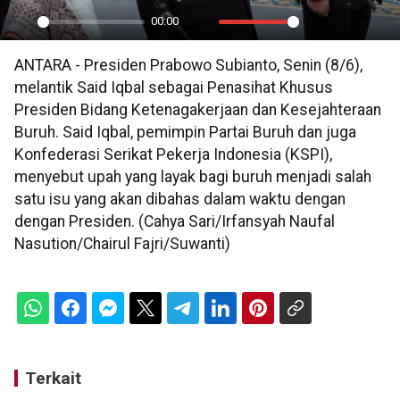
00:00
Play
Mute
Settings
PIP
En
ANTARA - Presiden Prabowo Subianto, Senin (8/6),
ful
melantik Said Iqbal sebagai Penasihat Khusus
Presiden Bidang Ketenagakerjaan dan Kesejahteraan
Buruh. Said Iqbal, pemimpin Partai Buruh dan juga
Konfederasi Serikat Pekerja Indonesia (KSPI),
menyebut upah yang layak bagi buruh menjadi salah
satu isu yang akan dibahas dalam waktu dengan
dengan Presiden. (Cahya Sari/Irfansyah Naufal
Nasution/Chairul Fajri/Suwanti)
Terkait