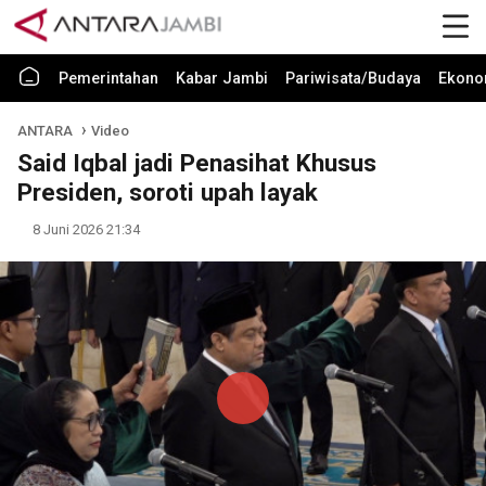
Pemerintahan
Kabar Jambi
Pariwisata/Budaya
Ekono
ANTARA
Video
Said Iqbal jadi Penasihat Khusus
Presiden, soroti upah layak
8 Juni 2026 21:34
Play