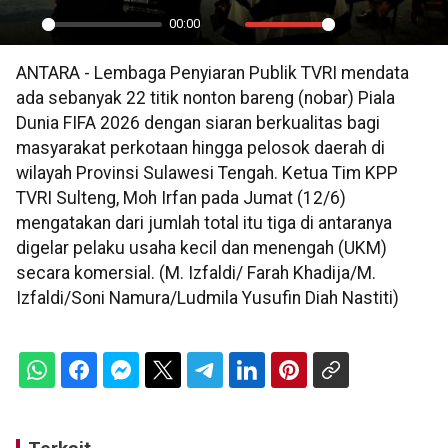
00:00
Play
Mute
Settings
PIP
En
ANTARA - Lembaga Penyiaran Publik TVRI mendata
ful
ada sebanyak 22 titik nonton bareng (nobar) Piala
Dunia FIFA 2026 dengan siaran berkualitas bagi
masyarakat perkotaan hingga pelosok daerah di
wilayah Provinsi Sulawesi Tengah. Ketua Tim KPP
TVRI Sulteng, Moh Irfan pada Jumat (12/6)
mengatakan dari jumlah total itu tiga di antaranya
digelar pelaku usaha kecil dan menengah (UKM)
secara komersial. (M. Izfaldi/ Farah Khadija/M.
Izfaldi/Soni Namura/Ludmila Yusufin Diah Nastiti)