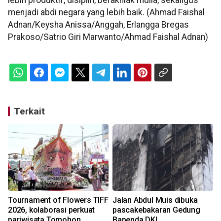
lebih produktif, disiplin, berakhlak mulia, sekaligus
menjadi abdi negara yang lebih baik. (Ahmad Faishal
Adnan/Keysha Anissa/Anggah, Erlangga Bregas
Prakoso/Satrio Giri Marwanto/Ahmad Faishal Adnan)
Terkait
Tournament of Flowers TIFF
Jalan Abdul Muis dibuka
2026, kolaborasi perkuat
pascakebakaran Gedung
pariwisata Tomohon
Bapenda DKI