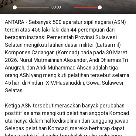
00:00
Play
Mute
Settings
PIP
En
ANTARA - Sebanyak 500 aparatur sipil negara (ASN)
ful
terdiri atas 456 laki-laki dan 44 perempuan dari
beragam instansi Pemerintah Provinsi Sulawesi
Selatan mengikuti latihan dasar militer (Latsarmil)
Komponen Cadangan (Komcad) pada pada 30 Maret
2026. Nurul Mutmainnah Alexander, Andi Dhiemas Tri
Anugrah, dan Andi Muhammad Ahsan adalah tiga
orang ASN yang mengikuti pelatihan tersebut selama
45 hari di Rindam XIV/Hasanuddin, Gowa, Sulawesi
Selatan.
Ketiga ASN tersebut merasakan banyak perubahan
postitif selama mengikuti pelatihan anggota Komcad
utamanya dalam hal kedisiplinan dan tanggung jawab.
Selepas pelatihan Komcad, mereka berharap dapat