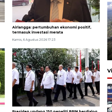
Airlangga: pertumbuhan ekonomi positif,
termasuk investasi merata
Kamis, 6 Agustus 2026 17:23
Penyusutan debit air Sungai
Batang Tembesi di Jambi
3 Agustus 2026 10:57
V
Presiden undang 150 peneliti BRIN berdialog,