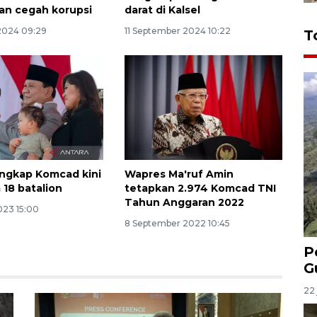
an cegah korupsi
darat di Kalsel
2024 09:29
11 September 2024 10:22
T
ngkap Komcad kini
Wapres Ma'ruf Amin
 18 batalion
tetapkan 2.974 Komcad TNI
Tahun Anggaran 2022
023 15:00
8 September 2022 10:45
P
G
22 