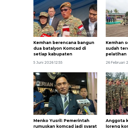
Kemhan berencana bangun
Kemhan s
dua batalyon Komcad di
sudah terd
setiap kabupaten
pelatihan
5 Juni 2026 12:55
26 Februari 
Menko Yusril: Pemerintah
Anggota k
rumuskan komcad jadi syarat
loreng ko