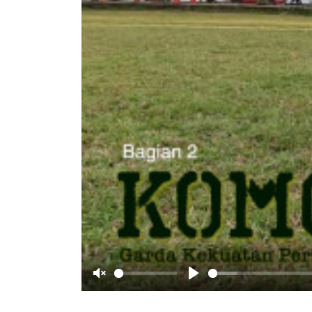
Unmute
Play