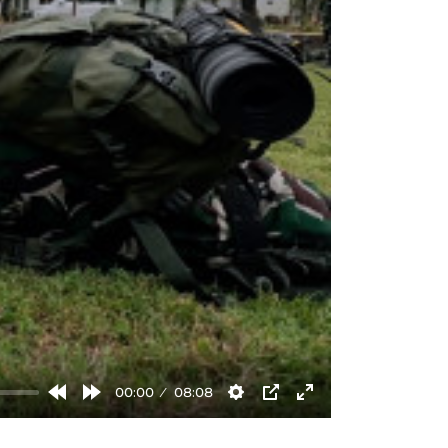
00:00
08:08
Rewind
Forward
Settings
PIP
Enter
10s
10s
fullscreen