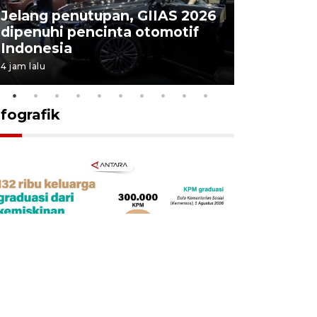
Jelang penutupan, GIIAS 2026
Menang d
dipenuhi pencinta otomotif
Persebaya
Indonesia
Presiden
4 jam lalu
7 jam lalu
nfografik