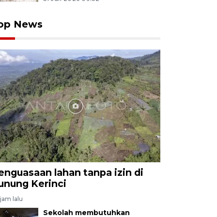
op News
enguasaan lahan tanpa izin di
unung Kerinci
jam lalu
Sekolah membutuhkan