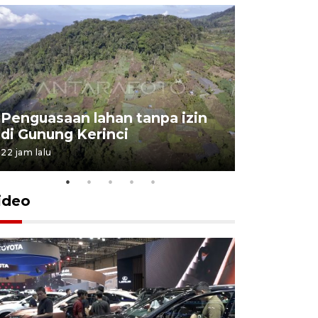
Penguasaan lahan tanpa izin
Sekolah
di Gunung Kerinci
perbaikan
22 jam lalu
5 Agustus 202
ideo