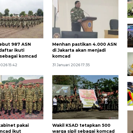
ebut 987 ASN
Menhan pastikan 4.000 ASN
aftar ikuti
di Jakarta akan menjadi
 sebagai komcad
komcad
2026 15:42
31 Januari 2026 17:35
abinet pakai
Wakil KSAD tetapkan 500
mcad ikut
warga sipil sebagai komcad