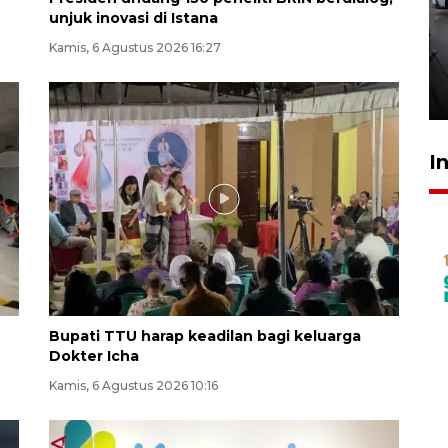
unjuk inovasi di Istana
407 Mal di Indonesia hadirkan
program diskon Agustus
Kamis, 6 Agustus 2026 16:27
hingga 80 persen
11 jam lalu
I
Bupati TTU harap keadilan bagi keluarga
Dokter Icha
Kamis, 6 Agustus 2026 10:16