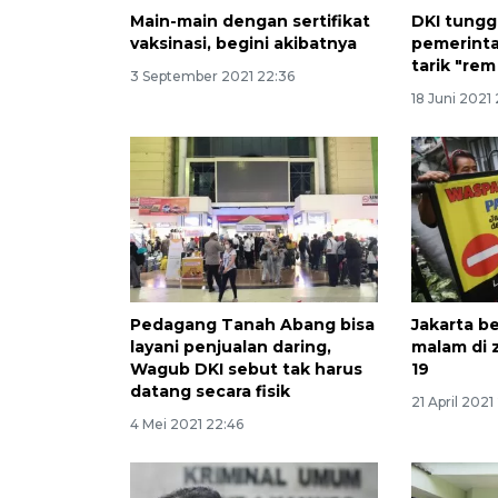
Main-main dengan sertifikat
DKI tungg
vaksinasi, begini akibatnya
pemerinta
tarik "rem
3 September 2021 22:36
18 Juni 2021
Pedagang Tanah Abang bisa
Jakarta b
layani penjualan daring,
malam di 
Wagub DKI sebut tak harus
19
datang secara fisik
21 April 2021 
4 Mei 2021 22:46