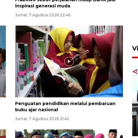
Semangat belajar anak
inspirasi generasi muda
transmigran desa terpencil
Jumat, 7 Agustus 2026 22:46
Kerinci
4 Agustus 2026 11:37
V
Penguatan pendidikan melalui pembaruan
Setengah abad, Bahlil Rilis
buku ajar nasional
buku "10 Karya Nyata untuk
Negeri"
Jumat, 7 Agustus 2026 21:45
7 Agustus 2026 22:59