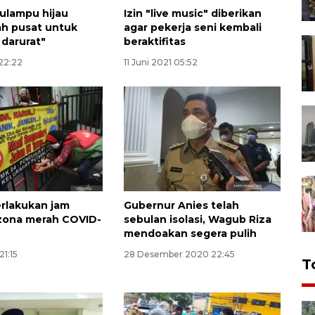
ulampu hijau
Izin "live music" diberikan
h pusat untuk
agar pekerja seni kembali
 darurat"
beraktifitas
 22:22
11 Juni 2021 05:52
erlakukan jam
Gubernur Anies telah
zona merah COVID-
sebulan isolasi, Wagub Riza
mendoakan segera pulih
21:15
28 Desember 2020 22:45
T