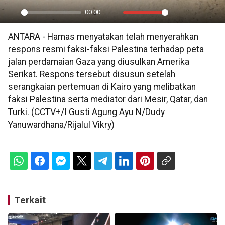
00:00
Play
Mute
Settings
PIP
En
ANTARA - Hamas menyatakan telah menyerahkan
ful
respons resmi faksi-faksi Palestina terhadap peta
jalan perdamaian Gaza yang diusulkan Amerika
Serikat. Respons tersebut disusun setelah
serangkaian pertemuan di Kairo yang melibatkan
faksi Palestina serta mediator dari Mesir, Qatar, dan
Turki. (CCTV+/I Gusti Agung Ayu N/Dudy
Yanuwardhana/Rijalul Vikry)
Terkait